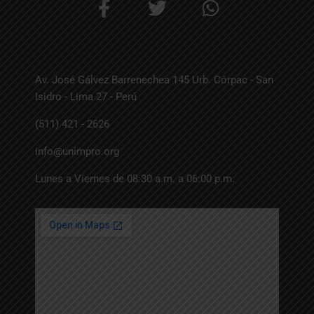
F
T
W
a
w
h
c
i
a
e
t
t
b
t
s
Av. José Gálvez Barrenechea 145 Urb. Córpac - San
o
e
a
Isidro - Lima 27 - Perú
o
r
p
(511) 421 - 2626
k
p
-
info@unimpro.org
f
Lunes a Viernes de 08:30 a.m. a 06:00 p.m.