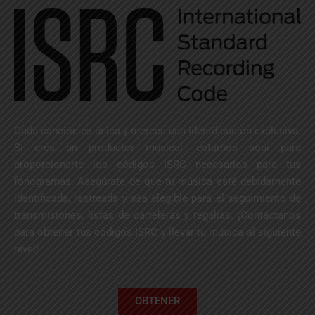
Cada canción es única y merece una identificación exclusiva.
Si eres un productor musical, estamos aquí para
proporcionarte los códigos ISRC necesarios para tus
fonogramas. Asegúrate de que tu música esté debidamente
identificada, rastreada y sea elegible para el seguimiento de
transmisiones, listas de carteleras y regalías. ¡Contáctanos
para obtener tus códigos ISRC y llevar tu música al siguiente
nivel!
OBTENER