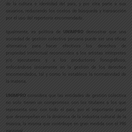
de la cultura e identidad del país, y por otra parte a sus
usuarios, reduciendo los costos de búsqueda y transacción
por el uso del repertorio encomendado.
Igualmente, es política de
UNIMPRO
demostrar que una
sociedad de gestión colectiva peruana puede ser una eficaz
alternativa para hacer efectivos los derechos de
propiedad intelectual reconocidos a los artistas intérpretes
y/o ejecutantes y a los productores fonográficos,
enfocándose únicamente en la gestión de los derechos
encomendados, tal y como lo establece la normatividad de
la materia.
UNIMPRO
considera que las entidades de gestión colectiva
no solo tienen un compromiso con los titulares a los que
representa sino con todo el país, por el importante papel
que desempeñan en la dinámica de la industria cultural de la
música, la misma que contribuye en gran medida con el PBI
nacional.