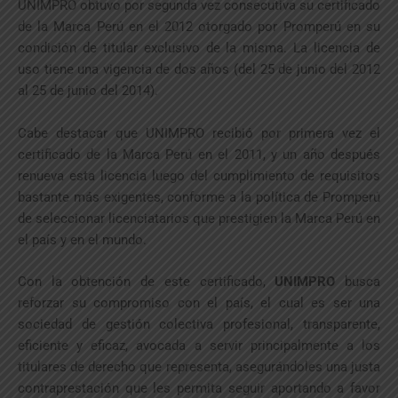
UNIMPRO obtuvo por segunda vez consecutiva su certificado
de la Marca Perú en el 2012 otorgado por Promperú en su
condición de titular exclusivo de la misma. La licencia de
uso tiene una vigencia de dos años (del 25 de junio del 2012
al 25 de junio del 2014).
Cabe destacar que UNIMPRO recibió por primera vez el
certificado de la Marca Perú en el 2011, y un año después
renueva esta licencia luego del cumplimiento de requisitos
bastante más exigentes, conforme a la política de Promperú
de seleccionar licenciatarios que prestigien la Marca Perú en
el país y en el mundo.
Con la obtención de este certificado,
UNIMPRO
busca
reforzar su compromiso con el país, el cual es ser una
sociedad de gestión colectiva profesional, transparente,
eficiente y eficaz, avocada a servir principalmente a los
titulares de derecho que representa, asegurándoles una justa
contraprestación que les permita seguir aportando a favor