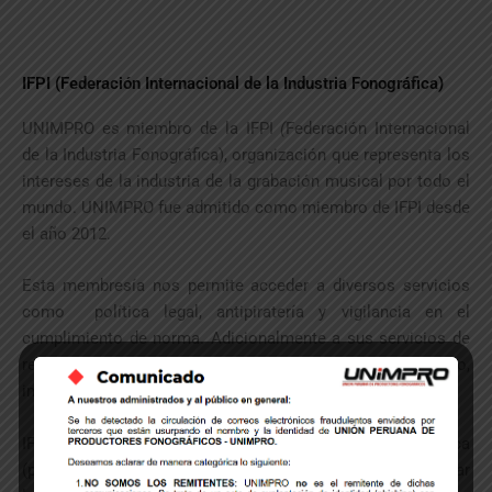
IFPI (Federación Internacional de la Industria Fonográfica)
UNIMPRO es miembro de la IFPI
(
Federación Internacional
de la Industria Fonográfica), organización que representa los
intereses de la industria de la grabación musical por todo el
mundo. UNIMPRO fue admitido como miembro de IFPI desde
el año 2012.
Esta membresía nos permite acceder a diversos servicios
como política legal, antipiratería y vigilancia en el
cumplimiento de norma. Adicionalmente a sus servicios de
resolución de litigios, licenciamiento, comercio electrónico,
investigaciones de mercado y servicios de comunicación.
IFPI tiene como prioridades combatir el robo de música
(piratería), promover un acceso justo al mercado, reforzar