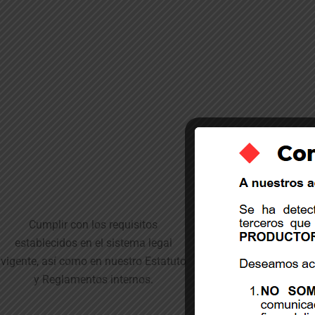
Cumplir con los requisitos
Capacitar al pe
establecidos en el sistema legal
vigente, así como en nuestro Estatuto
y Reglamentos internos.