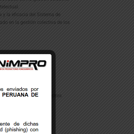
telectual.
 y la eficacia del Sistema de
ado en la gestión colectiva de los
orar continuamente nuestros
procesos.