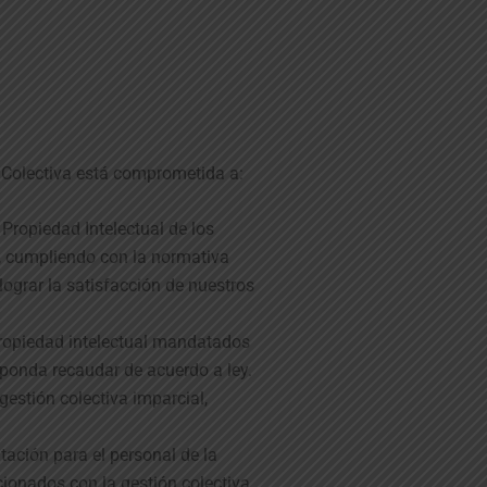
olectiva está comprometida a:
Propiedad Intelectual de los
 cumpliendo con la normativa
 lograr la satisfacción de nuestros
propiedad intelectual mandatados
sponda recaudar de acuerdo a ley.
gestión colectiva imparcial,
tación para el personal de la
cionados con la gestión colectiva