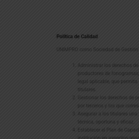
Política de Calidad
UNIMPRO como Sociedad de Gestión C
Administrar los derechos de 
productores de fonogramas,
legal aplicable, que permita
titulares.
Gestionar los derechos de 
por terceros y los que corre
Asegurar a los titulares una 
técnica, oportuna y eficaz.
Establecer el Plan de Capaci
institución en aspectos rela