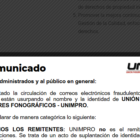
de derechos de propiedad in
Promover la mejora continua
Gestión de la Calidad, enfoc
derechos.
Objetivos de la calidad
rsonal.
Lograr la satisfacción de nuestros
Mej
titulares y usuarios.