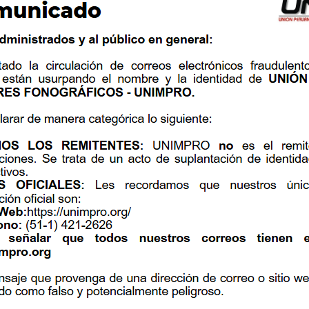
 por grabaciones en la Era de Información
ca y confiable.
ropósito de administración de derechos
 distribución electrónica de la música.
rir invertir en equipos y tecnología.
o por el Organismo Internacional para la
es (de sonido y audiovisuales) y se conoce
a es definir y promover el uso del código
 de una grabación durante su vida y está