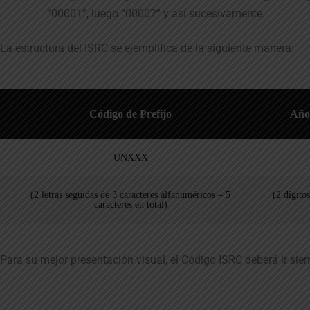
“00001”, luego “00002” y así sucesivamente.
La estructura del ISRC se ejemplifica de la siguiente manera:
Código de Prefijo
Año
UNXXX
(2 letras seguidas de 3 caracteres alfanuméricos – 5
(2 dígito
caracteres en total)
Para su mejor presentación visual, el Código ISRC deberá ir siem