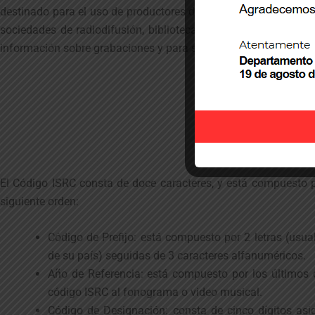
destinado para el uso de productores de fonogramas así como 
sociedades de radiodifusión, bibliotecas, etc. Fue desarrollado
información sobre grabaciones y para simplificar la administra
Estructura del código 
El Código ISRC consta de doce caracteres, y está compuesto p
siguiente orden:
Código de Prefijo: está compuesto por 2 letras (usu
de su país) seguidas de 3 caracteres alfanuméricos.
Año de Referencia: está compuesto por los últimos d
código ISRC al fonograma o video musical.
Código de Designación: consta de cinco dígitos as