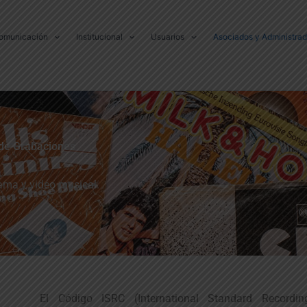
omunicación
Institucional
Usuarios
Asociados y Administra
 de Grabaciones
ama y video musical.
El Código ISRC (International Standard Recordi