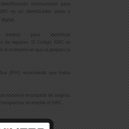
entificación internacional para
SRC es un identificador único y
digital.
medios para identificar
go de regalías. El Código ISRC se
en el momento en que se prepara la
fica (IFPI) recomienda que todos
ia nacional encargada de asignar,
de fonogramas se emplee el ISRC.