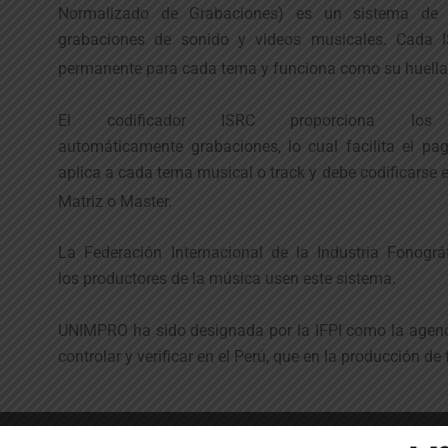
Normalizado de Grabaciones) es un sistema de id
grabaciones de sonido y videos musicales. Cada I
permanente para cada tema y funciona como su huella 
El codificador ISRC proporciona los 
automáticamente grabaciones, lo cual facilita el pa
aplica a cada tema musical o track y debe codificarse 
Matriz o Master.
La Federación Internacional de la Industria Fonográ
los productores de la música usen este sistema.
UNIMPRO ha sido designada por la IFPI como la agenc
controlar y verificar en el Perú, que en la producción 