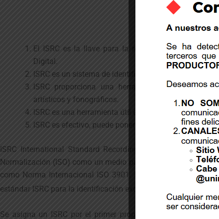
Beneficios
El ISRC es la llave para la recolección de regalías
Digital.
ISRC es un sistema de identificación internacional, úni
ISRC proporciona una herramienta única con el p
artísticos y fonográficos.
ISRC es una herramienta útil en la identificación de la
ISRC es efectivo, puede ponerse en operación sin reque
ISRC International Standard Recording Code fue desarrollad
Normalización (ISO) como un medio para identificar grabacion
como Norma Internacional ISO 3901. El objetivo de esta norm
estándar ISRC para la identificación exclusiva de grabaciones.
Se asigna un ISRC por el primer propietario de los derechos