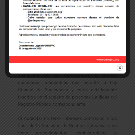
02) los siguientes documentos:
a) Ser productor de fonogramas.
b) Tener la condición de titular originario o
derivado de derechos intelectuales fonográficos
o su condición de licenciatario exclusivo de
alguno de esos derechos.
c) Estar previamente constituidos bajo
cualquiera de las modalidades o formas
societarias mercantiles que permite la Ley
General de Sociedades y estén debidamente
inscritos en el registro de personas jurídicas del
Registro Público correspondiente.
d) Acreditar no tener intereses contrarios a los
fines de la Sociedad de Gestión Colectiva o no
tener procedimientos administrativos o