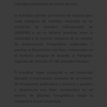
judiciales pendientes en contra de ésta.
e) Acreditar percibir un mínimo de regalías para
cada categoría de miembro Asociado en su
condición de miembro Administrado de
UNIMPRO o en su defecto acreditar tener la
titularidad o la licencia exclusiva de un mínimo
de producciones fonográficas publicadas o
puestas a disposición con fines comerciales en
el territorio peruano de acuerdo al Parágrafo
Segundo del Artículo 22° del presente Estatuto.
f) Acreditar haber producido o ser titularidad
derivado o licenciatario exclusivo de un mínimo
de fonogramas publicados o puestos o puestos
a disposición con fines comerciales en un
mínimo de álbumes fonográficos según la
categoría a la que se postula.