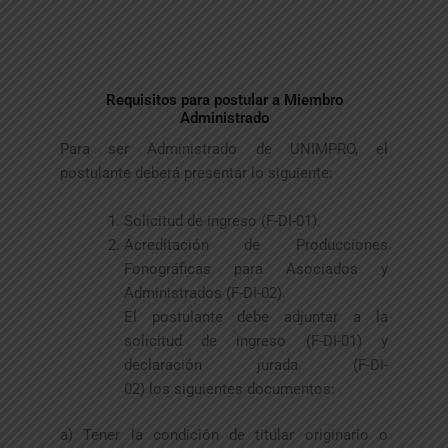
Requisitos para postular a Miembro
Administrado
Para ser Administrado de UNIMPRO, el
postulante deberá presentar lo siguiente:
Solicitud de ingreso (F-DI-01).
Acreditación de Producciones
Fonográficas para Asociados y
Administrados (F-DI-02).
El postulante debe adjuntar a la
solicitud de ingreso (F-DI-01) y
declaración jurada (F-DI-
02) los siguientes documentos:
a) Tener la condición de titular originario o