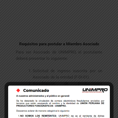
Requisitos para postular a Miembro Asociado
Para ser Asociado de UNIMPRO, el postulante
deberá presentar lo siguiente:
Solicitud de ingreso suscrita por un
Asociado de la entidad (F-DI-01).
Acreditación de Producciones
Fonográficas para Asociados y
Administrados (F-DI-02).
El postulante debe adjuntar a la
solicitud de ingreso (F-DI-01) y
declaración jurada (F-DI-